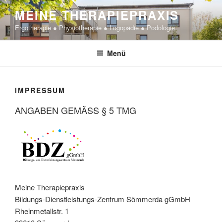
Zum
MEINE THERAPIEPRAXIS
Inhalt
Ergotherapie ● Physiotherapie ● Logopädie ● Podologie
springen
Menü
IMPRESSUM
ANGABEN GEMÄSS § 5 TMG
Meine Therapiepraxis
Bildungs-Dienstleistungs-Zentrum Sömmerda gGmbH
Rheinmetallstr. 1